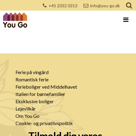
+45 2032 0313
info@you-go.dk
Ferie på vingård
Romantisk ferie
Ferieboliger ved Middelhavet
Italien for børnefamilier
Eksklusive boliger
Lejevilkår
Om You Go
Cookie- og privatlivspolitik
Tilmeld dig vores