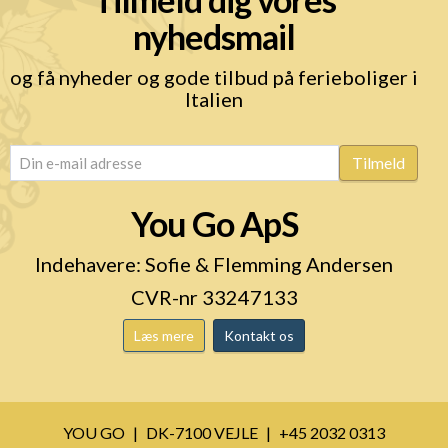
nyhedsmail
og få nyheder og gode tilbud på ferieboliger i
Italien
email
(Påkrævet)
Tilmeld
You Go ApS
Indehavere: Sofie & Flemming Andersen
CVR-nr 33247133
Læs mere
Kontakt os
YOU GO
DK-7100 VEJLE
+45 2032 0313