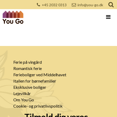
+45 2032 0313
info@you-go.dk
Ferie på vingård
Romantisk ferie
Ferieboliger ved Middelhavet
Italien for børnefamilier
Eksklusive boliger
Lejevilkår
Om You Go
Cookie- og privatlivspolitik
Tilmeld dig vores