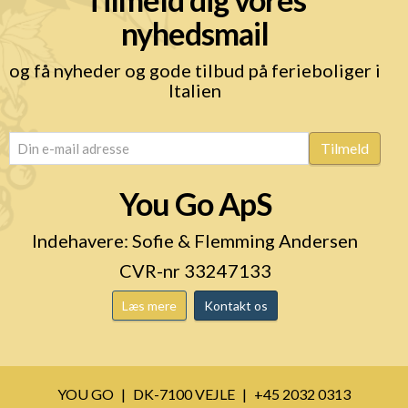
nyhedsmail
og få nyheder og gode tilbud på ferieboliger i
Italien
email
(Påkrævet)
Tilmeld
You Go ApS
Indehavere: Sofie & Flemming Andersen
CVR-nr 33247133
Læs mere
Kontakt os
YOU GO
DK-7100 VEJLE
+45 2032 0313