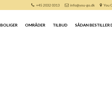
+45 2032 0313
info@you-go.dk
You G
BOLIGER
OMRÅDER
TILBUD
SÅDAN BESTILLER 