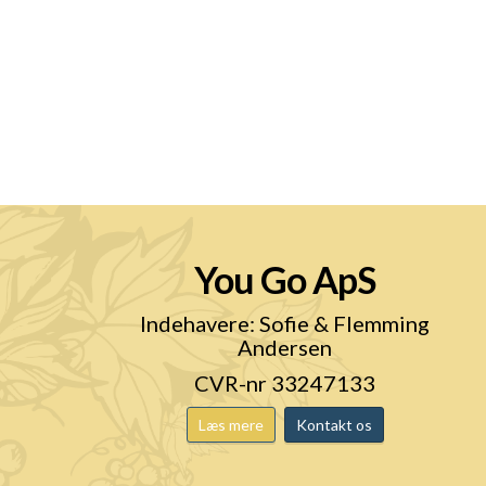
You Go ApS
n
Indehavere: Sofie & Flemming
Andersen
CVR-nr 33247133
Læs mere
Kontakt os