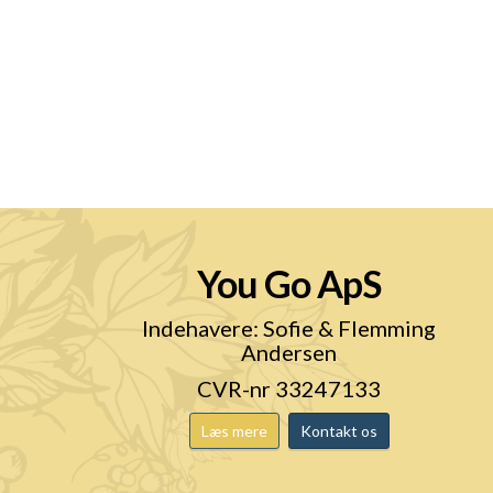
You Go ApS
n
Indehavere: Sofie & Flemming
Andersen
CVR-nr 33247133
Læs mere
Kontakt os