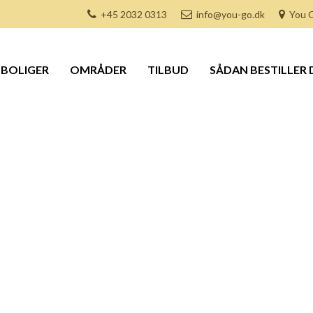
+45 2032 0313
info@you-go.dk
You G
BOLIGER
OMRÅDER
TILBUD
SÅDAN BESTILLER 