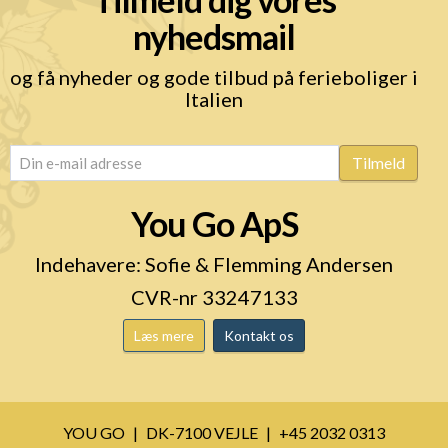
nyhedsmail
og få nyheder og gode tilbud på ferieboliger i
Italien
email
(Påkrævet)
Tilmeld
You Go ApS
Indehavere: Sofie & Flemming Andersen
CVR-nr 33247133
Læs mere
Kontakt os
YOU GO
DK-7100 VEJLE
+45 2032 0313