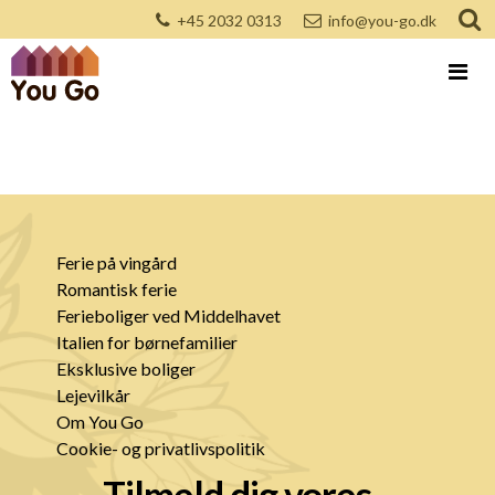
+45 2032 0313
info@you-go.dk
Ferie på vingård
Romantisk ferie
Ferieboliger ved Middelhavet
Italien for børnefamilier
Eksklusive boliger
Lejevilkår
Om You Go
Cookie- og privatlivspolitik
Tilmeld dig vores