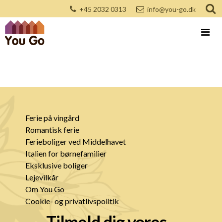
+45 2032 0313
info@you-go.dk
Ferie på vingård
Romantisk ferie
Ferieboliger ved Middelhavet
Italien for børnefamilier
Eksklusive boliger
Lejevilkår
Om You Go
Cookie- og privatlivspolitik
Tilmeld dig vores