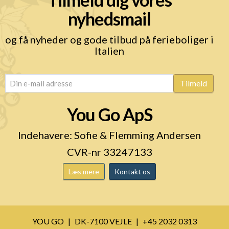
nyhedsmail
og få nyheder og gode tilbud på ferieboliger i
Italien
email
(Påkrævet)
Tilmeld
You Go ApS
Indehavere: Sofie & Flemming Andersen
CVR-nr 33247133
Læs mere
Kontakt os
YOU GO
DK-7100 VEJLE
+45 2032 0313