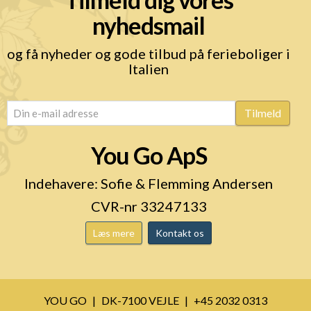
nyhedsmail
og få nyheder og gode tilbud på ferieboliger i
Italien
email
(Påkrævet)
Tilmeld
You Go ApS
Indehavere: Sofie & Flemming Andersen
CVR-nr 33247133
Læs mere
Kontakt os
YOU GO
DK-7100 VEJLE
+45 2032 0313