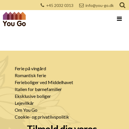
+45 2032 0313
info@you-go.dk
Ferie på vingård
Romantisk ferie
Ferieboliger ved Middelhavet
Italien for børnefamilier
Eksklusive boliger
Lejevilkår
Om You Go
Cookie- og privatlivspolitik
Tilmeld dig vores