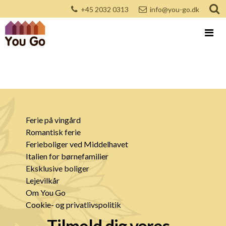
+45 2032 0313
info@you-go.dk
Ferie på vingård
Romantisk ferie
Ferieboliger ved Middelhavet
Italien for børnefamilier
Eksklusive boliger
Lejevilkår
Om You Go
Cookie- og privatlivspolitik
Tilmeld dig vores