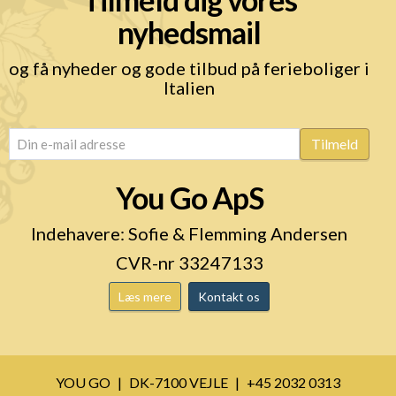
nyhedsmail
og få nyheder og gode tilbud på ferieboliger i
Italien
email
(Påkrævet)
Tilmeld
You Go ApS
Indehavere: Sofie & Flemming Andersen
CVR-nr 33247133
Læs mere
Kontakt os
YOU GO
DK-7100 VEJLE
+45 2032 0313