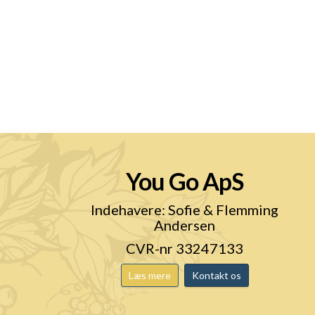
You Go ApS
n
Indehavere: Sofie & Flemming
Andersen
CVR-nr 33247133
Læs mere
Kontakt os