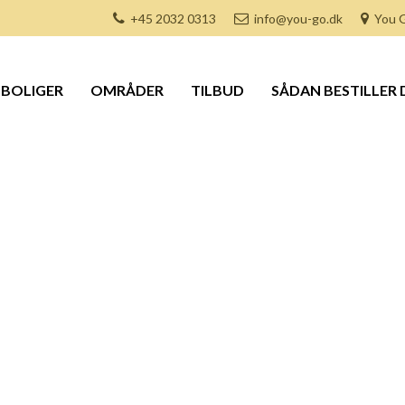
+45 2032 0313
info@you-go.dk
You G
BOLIGER
OMRÅDER
TILBUD
SÅDAN BESTILLER 