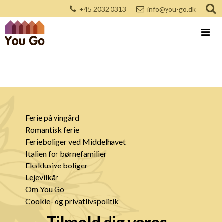
+45 2032 0313
info@you-go.dk
Ferie på vingård
Romantisk ferie
Ferieboliger ved Middelhavet
Italien for børnefamilier
Eksklusive boliger
Lejevilkår
Om You Go
Cookie- og privatlivspolitik
Tilmeld dig vores