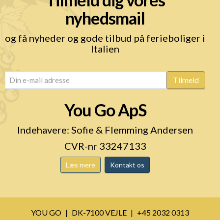
nyhedsmail
og få nyheder og gode tilbud på ferieboliger i
Italien
email
(Påkrævet)
Tilmeld
You Go ApS
Indehavere: Sofie & Flemming Andersen
CVR-nr 33247133
Læs mere
Kontakt os
YOU GO
DK-7100 VEJLE
+45 2032 0313