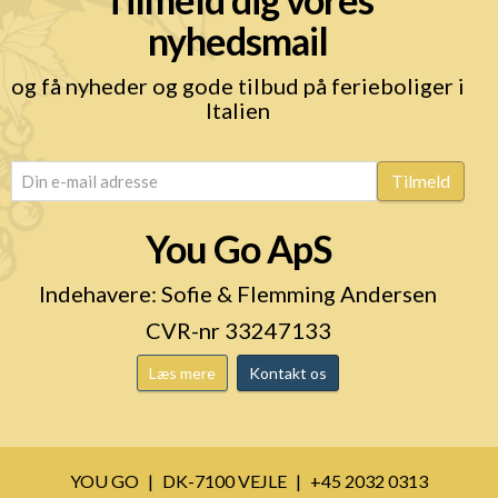
nyhedsmail
og få nyheder og gode tilbud på ferieboliger i
Italien
email
(Påkrævet)
Tilmeld
You Go ApS
Indehavere: Sofie & Flemming Andersen
CVR-nr 33247133
Læs mere
Kontakt os
YOU GO
DK-7100 VEJLE
+45 2032 0313