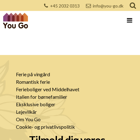
+45 2032 0313
info@you-go.dk
Ferie på vingård
Romantisk ferie
Ferieboliger ved Middelhavet
Italien for børnefamilier
Eksklusive boliger
Lejevilkår
Om You Go
Cookie- og privatlivspolitik
Tilmeld dig vores