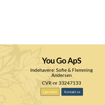
You Go ApS
n
Indehavere: Sofie & Flemming
Andersen
CVR-nr 33247133
Læs mere
Kontakt os