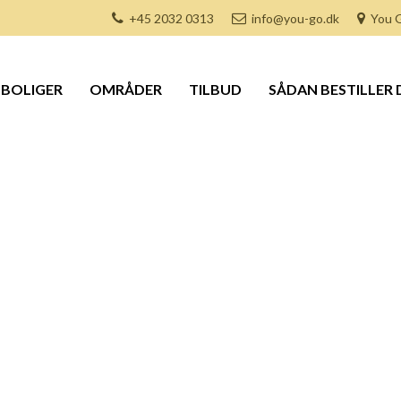
+45 2032 0313
info@you-go.dk
You G
BOLIGER
OMRÅDER
TILBUD
SÅDAN BESTILLER 