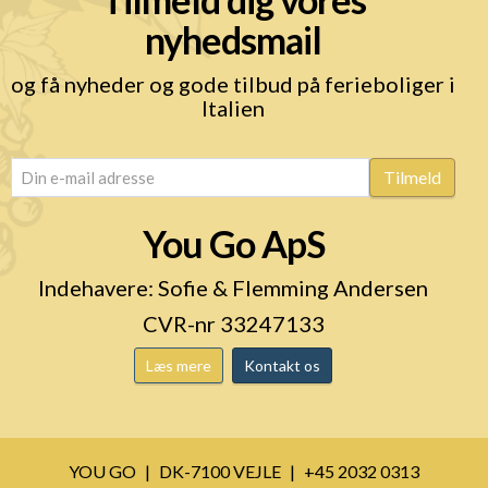
nyhedsmail
og få nyheder og gode tilbud på ferieboliger i
Italien
email
(Påkrævet)
Tilmeld
You Go ApS
Indehavere: Sofie & Flemming Andersen
CVR-nr 33247133
Læs mere
Kontakt os
YOU GO
DK-7100 VEJLE
+45 2032 0313