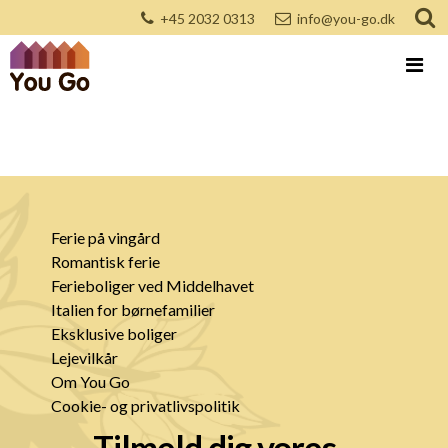
+45 2032 0313
info@you-go.dk
Ferie på vingård
Romantisk ferie
Ferieboliger ved Middelhavet
Italien for børnefamilier
Eksklusive boliger
Lejevilkår
Om You Go
Cookie- og privatlivspolitik
Tilmeld dig vores