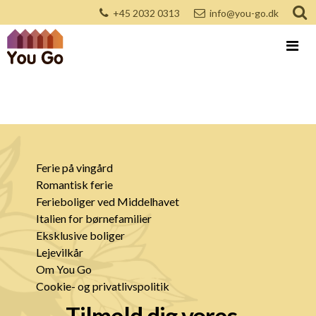
+45 2032 0313
info@you-go.dk
Ferie på vingård
Romantisk ferie
Ferieboliger ved Middelhavet
Italien for børnefamilier
Eksklusive boliger
Lejevilkår
Om You Go
Cookie- og privatlivspolitik
Tilmeld dig vores