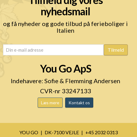
nyhedsmail
og få nyheder og gode tilbud på ferieboliger i
Italien
email
(Påkrævet)
Tilmeld
You Go ApS
Indehavere: Sofie & Flemming Andersen
CVR-nr 33247133
Læs mere
Kontakt os
YOU GO
DK-7100 VEJLE
+45 2032 0313