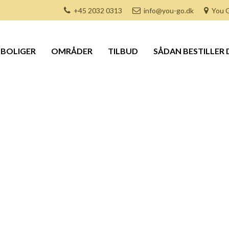
+45 2032 0313
info@you-go.dk
You G
BOLIGER
OMRÅDER
TILBUD
SÅDAN BESTILLER 