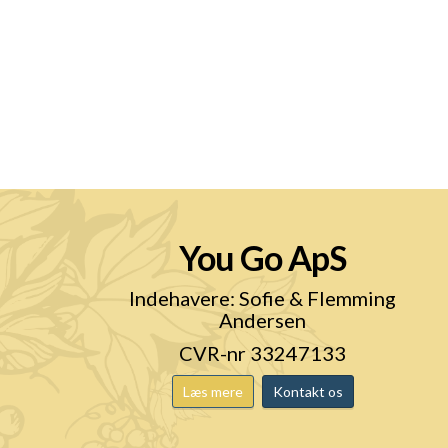
You Go ApS
n
Indehavere: Sofie & Flemming
Andersen
CVR-nr 33247133
Læs mere
Kontakt os