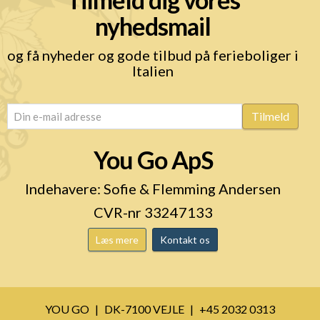
nyhedsmail
og få nyheder og gode tilbud på ferieboliger i
Italien
email
(Påkrævet)
Tilmeld
You Go ApS
Indehavere: Sofie & Flemming Andersen
CVR-nr 33247133
Læs mere
Kontakt os
YOU GO
DK-7100 VEJLE
+45 2032 0313