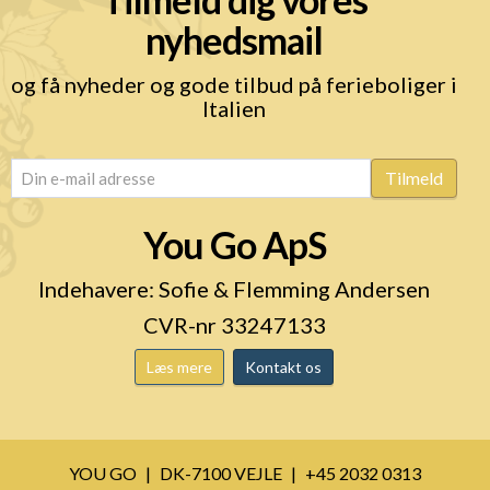
nyhedsmail
og få nyheder og gode tilbud på ferieboliger i
Italien
email
(Påkrævet)
Tilmeld
You Go ApS
Indehavere: Sofie & Flemming Andersen
CVR-nr 33247133
Læs mere
Kontakt os
YOU GO
DK-7100 VEJLE
+45 2032 0313