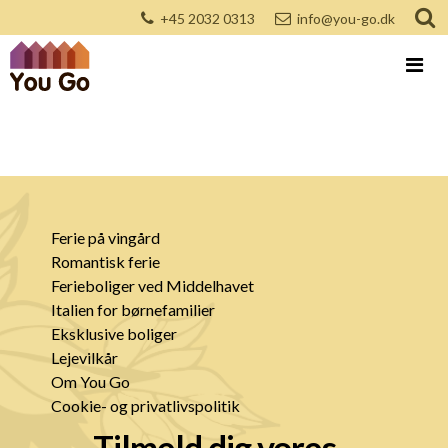
+45 2032 0313
info@you-go.dk
Ferie på vingård
Romantisk ferie
Ferieboliger ved Middelhavet
Italien for børnefamilier
Eksklusive boliger
Lejevilkår
Om You Go
Cookie- og privatlivspolitik
Tilmeld dig vores