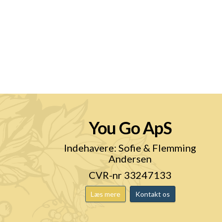
You Go ApS
n
Indehavere: Sofie & Flemming
Andersen
CVR-nr 33247133
Læs mere
Kontakt os