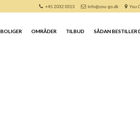
+45 2032 0313
info@you-go.dk
You G
BOLIGER
OMRÅDER
TILBUD
SÅDAN BESTILLER 