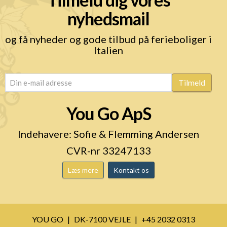
nyhedsmail
og få nyheder og gode tilbud på ferieboliger i
Italien
email
(Påkrævet)
Tilmeld
You Go ApS
Indehavere: Sofie & Flemming Andersen
CVR-nr 33247133
Læs mere
Kontakt os
YOU GO
DK-7100 VEJLE
+45 2032 0313