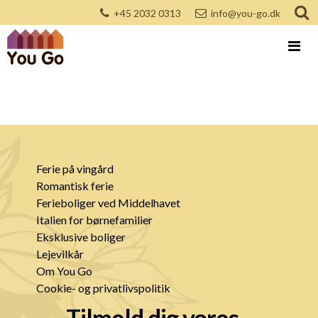
+45 2032 0313
info@you-go.dk
Ferie på vingård
Romantisk ferie
Ferieboliger ved Middelhavet
Italien for børnefamilier
Eksklusive boliger
Lejevilkår
Om You Go
Cookie- og privatlivspolitik
Tilmeld dig vores