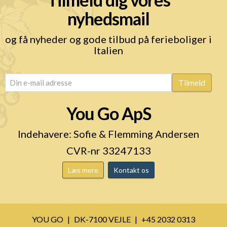
nyhedsmail
og få nyheder og gode tilbud på ferieboliger i
Italien
email
(Påkrævet)
Tilmeld
You Go ApS
Indehavere: Sofie & Flemming Andersen
CVR-nr 33247133
Læs mere
Kontakt os
YOU GO
DK-7100 VEJLE
+45 2032 0313