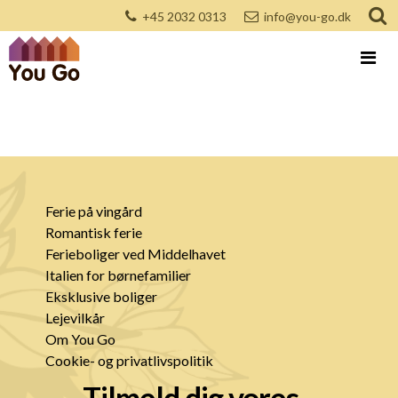
+45 2032 0313
info@you-go.dk
Ferie på vingård
Romantisk ferie
Ferieboliger ved Middelhavet
Italien for børnefamilier
Eksklusive boliger
Lejevilkår
Om You Go
Cookie- og privatlivspolitik
Tilmeld dig vores