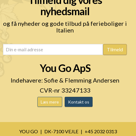
nyhedsmail
og få nyheder og gode tilbud på ferieboliger i
Italien
email
(Påkrævet)
Tilmeld
You Go ApS
Indehavere: Sofie & Flemming Andersen
CVR-nr 33247133
Læs mere
Kontakt os
YOU GO
DK-7100 VEJLE
+45 2032 0313