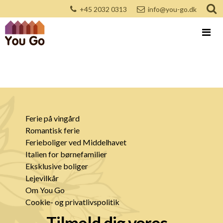
+45 2032 0313
info@you-go.dk
Ferie på vingård
Romantisk ferie
Ferieboliger ved Middelhavet
Italien for børnefamilier
Eksklusive boliger
Lejevilkår
Om You Go
Cookie- og privatlivspolitik
Tilmeld dig vores