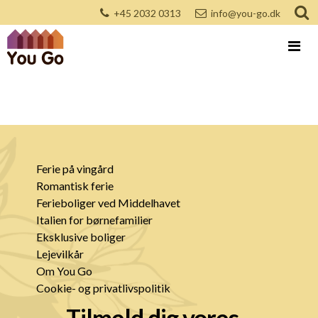
+45 2032 0313
info@you-go.dk
Ferie på vingård
Romantisk ferie
Ferieboliger ved Middelhavet
Italien for børnefamilier
Eksklusive boliger
Lejevilkår
Om You Go
Cookie- og privatlivspolitik
Tilmeld dig vores