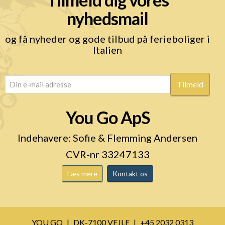
nyhedsmail
og få nyheder og gode tilbud på ferieboliger i
Italien
email
(Påkrævet)
You Go ApS
Indehavere: Sofie & Flemming Andersen
CVR-nr 33247133
Læs mere
Kontakt os
YOU GO
DK-7100 VEJLE
+45 2032 0313