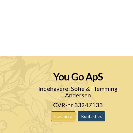
You Go ApS
n
Indehavere: Sofie & Flemming
Andersen
CVR-nr 33247133
Læs mere
Kontakt os