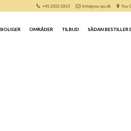
+45 2032 0313
info@you-go.dk
You G
BOLIGER
OMRÅDER
TILBUD
SÅDAN BESTILLER 