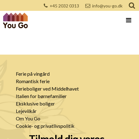
+45 2032 0313
info@you-go.dk
Ferie på vingård
Romantisk ferie
Ferieboliger ved Middelhavet
Italien for børnefamilier
Eksklusive boliger
Lejevilkår
Om You Go
Cookie- og privatlivspolitik
Tilmeld dig vores