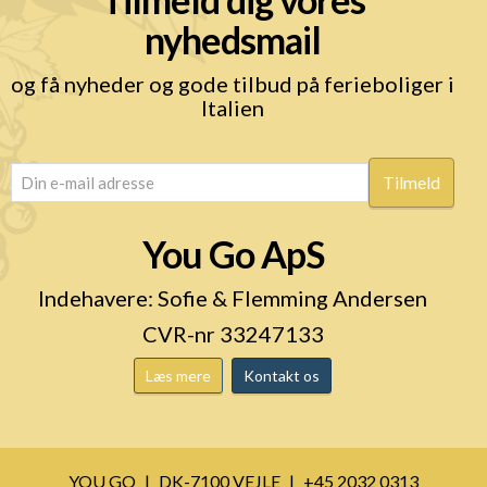
nyhedsmail
og få nyheder og gode tilbud på ferieboliger i
Italien
email
(Påkrævet)
You Go ApS
Indehavere: Sofie & Flemming Andersen
CVR-nr 33247133
Læs mere
Kontakt os
YOU GO
DK-7100 VEJLE
+45 2032 0313