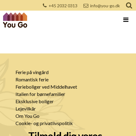
+45 2032 0313
info@you-go.dk
Ferie på vingård
Romantisk ferie
Ferieboliger ved Middelhavet
Italien for børnefamilier
Eksklusive boliger
Lejevilkår
Om You Go
Cookie- og privatlivspolitik
Tilmeld dig vores