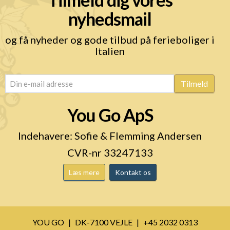
nyhedsmail
og få nyheder og gode tilbud på ferieboliger i
Italien
email
(Påkrævet)
Tilmeld
You Go ApS
Indehavere: Sofie & Flemming Andersen
CVR-nr 33247133
Læs mere
Kontakt os
YOU GO
DK-7100 VEJLE
+45 2032 0313