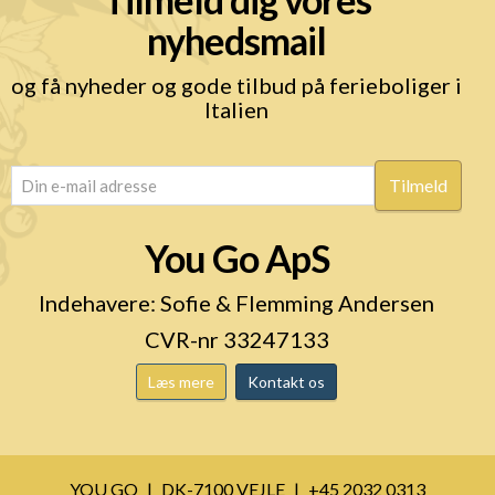
nyhedsmail
og få nyheder og gode tilbud på ferieboliger i
Italien
email
(Påkrævet)
You Go ApS
Indehavere: Sofie & Flemming Andersen
CVR-nr 33247133
Læs mere
Kontakt os
YOU GO
DK-7100 VEJLE
+45 2032 0313