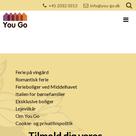
+45 2032 0313
info@you-go.dk
Ferie på vingård
Romantisk ferie
Ferieboliger ved Middelhavet
Italien for børnefamilier
Eksklusive boliger
Lejevilkår
Om You Go
Cookie- og privatlivspolitik
Tilmeld dig vores