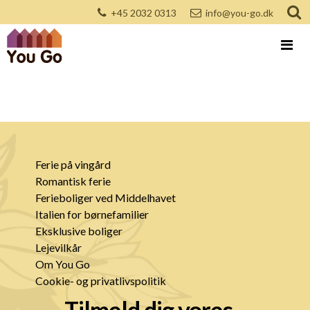
+45 2032 0313
info@you-go.dk
Ferie på vingård
Romantisk ferie
Ferieboliger ved Middelhavet
Italien for børnefamilier
Eksklusive boliger
Lejevilkår
Om You Go
Cookie- og privatlivspolitik
Tilmeld dig vores