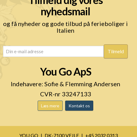
nyhedsmail
og få nyheder og gode tilbud på ferieboliger i
Italien
email
(Påkrævet)
You Go ApS
Indehavere: Sofie & Flemming Andersen
CVR-nr 33247133
Læs mere
Kontakt os
YOU GO
DK-7100 VEJLE
+45 2032 0313