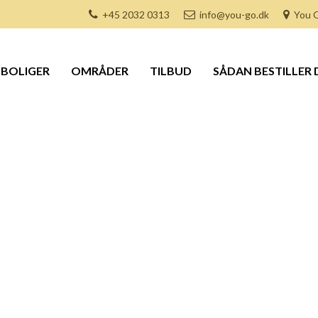
+45 2032 0313
info@you-go.dk
You G
BOLIGER
OMRÅDER
TILBUD
SÅDAN BESTILLER 