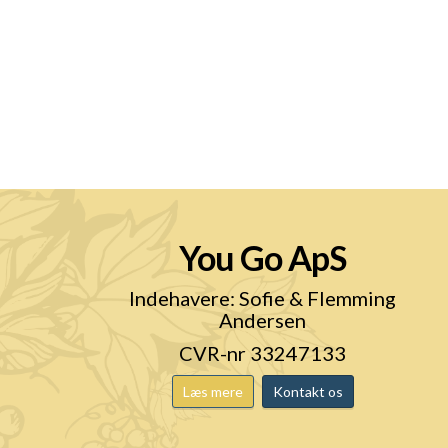
You Go ApS
n
Indehavere: Sofie & Flemming
Andersen
CVR-nr 33247133
Læs mere
Kontakt os