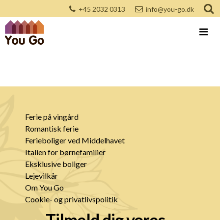
+45 2032 0313
info@you-go.dk
Ferie på vingård
Romantisk ferie
Ferieboliger ved Middelhavet
Italien for børnefamilier
Eksklusive boliger
Lejevilkår
Om You Go
Cookie- og privatlivspolitik
Tilmeld dig vores