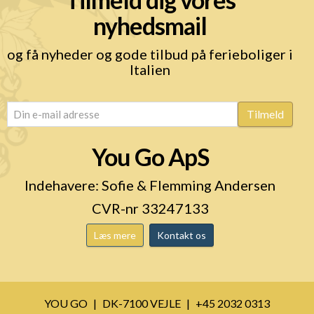
nyhedsmail
og få nyheder og gode tilbud på ferieboliger i
Italien
email
(Påkrævet)
Tilmeld
You Go ApS
Indehavere: Sofie & Flemming Andersen
CVR-nr 33247133
Læs mere
Kontakt os
YOU GO
DK-7100 VEJLE
+45 2032 0313