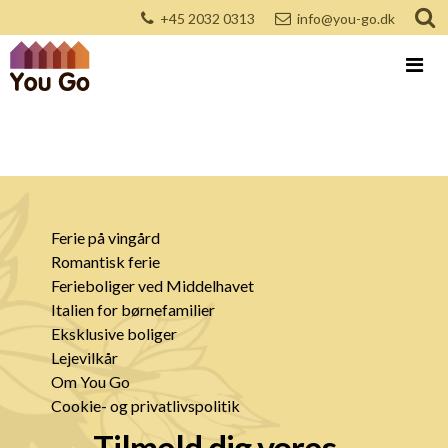
+45 2032 0313
info@you-go.dk
Ferie på vingård
Romantisk ferie
Ferieboliger ved Middelhavet
Italien for børnefamilier
Eksklusive boliger
Lejevilkår
Om You Go
Cookie- og privatlivspolitik
Tilmeld dig vores