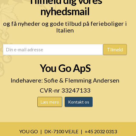
nyhedsmail
og få nyheder og gode tilbud på ferieboliger i
Italien
email
(Påkrævet)
Tilmeld
You Go ApS
Indehavere: Sofie & Flemming Andersen
CVR-nr 33247133
Læs mere
Kontakt os
YOU GO
DK-7100 VEJLE
+45 2032 0313