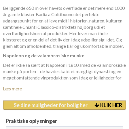
Beliggende 650 m over havets overflade er det mere end 1000
år gamle kloster Badia a Coltibuono det perfekte
udgangspunkt for en at leve midt i historien, naturen, kulturen
samt hele Chianti Classico-distriktets højborg udi et
overflødighedshorn af produkter. Her lever man i hele
klosteret og er en del af det liv der i dag udspiller sig i det. Og
glem alt om afholdenhed, trange kår og ukomfortable møbler.
Napoleon og de valambrosiske munke
Det er ikke så sært at Napoleon i 1810 smed de valambrosiske
munke på porten – de havde skabt et mægtigt dynæsti og en
meget omfattende vinproduktion som i dag er lejligheder for
de gæster der værdsætter luksus og kultur samt natur og
Læs mere
skønhed i samspil med klosterets nuværende, private ejere.
Flagskibet i Chianti
Se dine muligheder for bolig her
KLIK HER
Det er ikke nogen nyhed, at Badia a Coltibuono er flagskibet i
Chianti, Toscana. Det har det været de sidste 1000 år. Hvad
Praktiske oplysninger
enten man søger ophold i smukke omgivelser, kulturelle og
vinøse oplevelser eller kulinariske berigelser – enten i