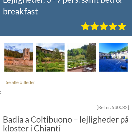
breakfast
Se alle billeder
;
[Ref nr. 530082]
Badia a Coltibuono – lejligheder på
kloster i Chianti