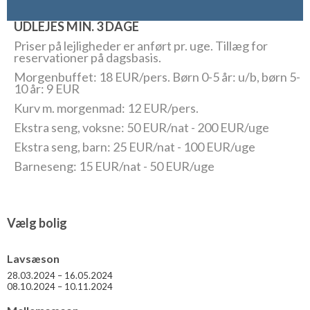
meget lækre restaurant med fordelagtig rabat.
UDLEJES MIN. 3 DAGE
Alle lejligheder er af en størrelse så man uden at få
pladsproblemer kan tilkøbe ekstra senge.
Priser på lejligheder er anført pr. uge. Tillæg for
reservationer på dagsbasis.
Der foruden er der en række dobbeltværelser med privat
Morgenbuffet: 18 EUR/pers. Børn 0-5 år: u/b, børn 5-
badeværelser. Der er to forskellige typer, der dog alle har
10 år: 9 EUR
morgenmad inkluderet i prisen. Ring for nærmere oplysning og
Kurv m. morgenmad: 12 EUR/pers.
reservation. Værelserne kan lejes på dagsbasis.
Ekstra seng, voksne: 50 EUR/nat - 200 EUR/uge
Der er fri afbenyttelse af klosterets pool og have samt internet
Ekstra seng, barn: 25 EUR/nat - 100 EUR/uge
(både fast internetpoint og trådløst internet i fællesområdet).
Barneseng: 15 EUR/nat - 50 EUR/uge
Vælg bolig
Lavsæson
28.03.2024 – 16.05.2024
08.10.2024 – 10.11.2024