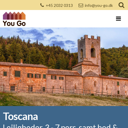
+45 2032 0313
info@you-go.dk
Toscana
Lejligheder, 3 - 7 pers. samt bed &