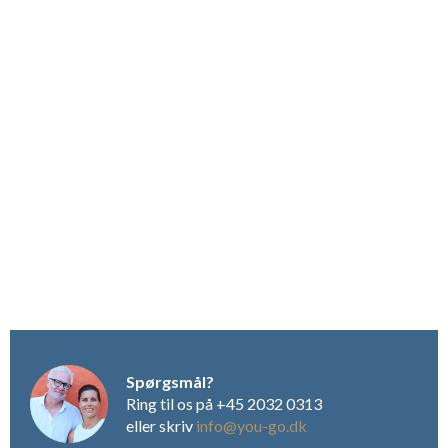
klosteret og krydderhaven. Der er store, smukke sale med
biblioteker, imponerende stuer med smukke, gamle møbler og
flasker af klosterets produktion stående fremme samt
spisesale hvor man i timevis kan beskue de meget farverige og
historieberettende kalkmalerier der lader en forstå, at man i
Italien, specielt i dette område, gemmer på den ubestridt
største samling af kunst og kultur. Og man må endelig ikke
snyde sig selv for en tur i den historiske vinkælder, hvor de
ædle dråber lagres på enorme fade af eg.
Lejligheder og værelser
Der er i klosteret fire særdeles luftige og smukt indrettede
lejligheder samt 10 dobbeltværelser – de oprindelige
munkeceller - med eget badeværelse. Som gæst på værelserne
er der i prisen inkluderet stor (!) morgenmadsbuffet der
serveres i munkenes gamle spisesal. Gæster i lejligheder kan
mod betaling deltage i det antal morgenbuffeter man måtte
Spørgsmål?
ønske eller man kan bestille en kurv med
Ring til os på +45 2032 0313
morgenmadsprodukter til de første to dage efter ankomst til
eller skriv
info@you-go.dk
ferieboligen. Ligeledes kan alle gæster spise i den tilhørende,