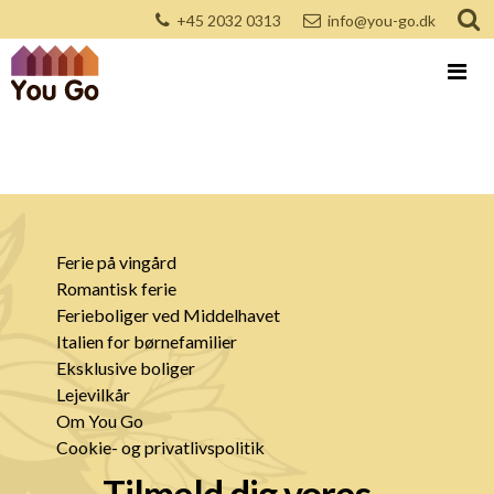
+45 2032 0313
info@you-go.dk
Ferie på vingård
Romantisk ferie
Ferieboliger ved Middelhavet
Italien for børnefamilier
Eksklusive boliger
Lejevilkår
Om You Go
Cookie- og privatlivspolitik
Tilmeld dig vores