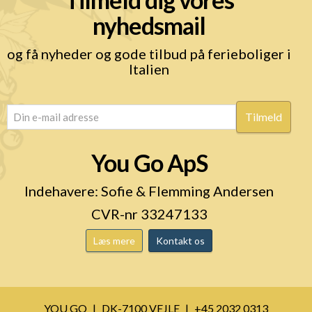
nyhedsmail
og få nyheder og gode tilbud på ferieboliger i
Italien
email
(Påkrævet)
You Go ApS
Indehavere: Sofie & Flemming Andersen
CVR-nr 33247133
Læs mere
Kontakt os
YOU GO
DK-7100 VEJLE
+45 2032 0313