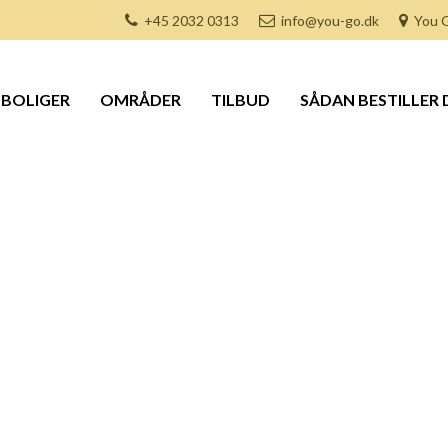
+45 2032 0313
info@you-go.dk
You G
BOLIGER
OMRÅDER
TILBUD
SÅDAN BESTILLER 