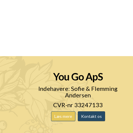
You Go ApS
n
Indehavere: Sofie & Flemming
Andersen
CVR-nr 33247133
Læs mere
Kontakt os