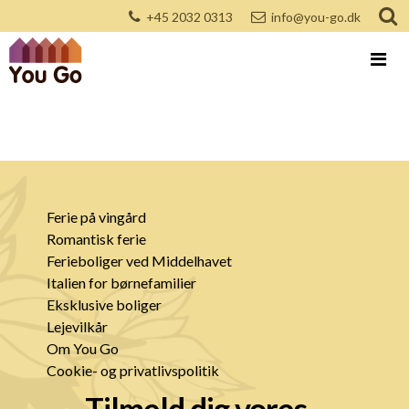
+45 2032 0313
info@you-go.dk
Ferie på vingård
Romantisk ferie
Ferieboliger ved Middelhavet
Italien for børnefamilier
Eksklusive boliger
Lejevilkår
Om You Go
Cookie- og privatlivspolitik
Tilmeld dig vores