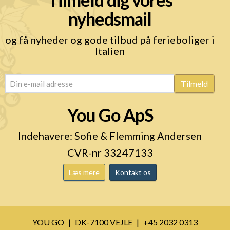
nyhedsmail
og få nyheder og gode tilbud på ferieboliger i
Italien
email
(Påkrævet)
Tilmeld
You Go ApS
Indehavere: Sofie & Flemming Andersen
CVR-nr 33247133
Læs mere
Kontakt os
YOU GO
DK-7100 VEJLE
+45 2032 0313