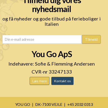
nyhedsmail
og få nyheder og gode tilbud på ferieboliger i
Italien
email
(Påkrævet)
Tilmeld
You Go ApS
Indehavere: Sofie & Flemming Andersen
CVR-nr 33247133
Læs mere
Kontakt os
YOU GO
DK-7100 VEJLE
+45 2032 0313