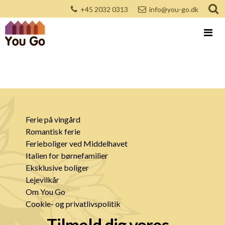
+45 2032 0313
info@you-go.dk
Ferie på vingård
Romantisk ferie
Ferieboliger ved Middelhavet
Italien for børnefamilier
Eksklusive boliger
Lejevilkår
Om You Go
Cookie- og privatlivspolitik
Tilmeld dig vores