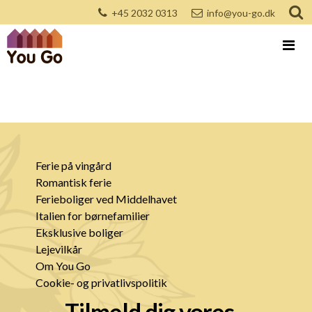
+45 2032 0313
info@you-go.dk
Ferie på vingård
Romantisk ferie
Ferieboliger ved Middelhavet
Italien for børnefamilier
Eksklusive boliger
Lejevilkår
Om You Go
Cookie- og privatlivspolitik
Tilmeld dig vores