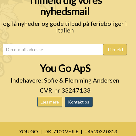
nyhedsmail
og få nyheder og gode tilbud på ferieboliger i
Italien
email
(Påkrævet)
Tilmeld
You Go ApS
Indehavere: Sofie & Flemming Andersen
CVR-nr 33247133
Læs mere
Kontakt os
YOU GO
DK-7100 VEJLE
+45 2032 0313