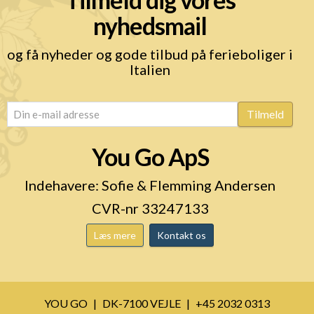
nyhedsmail
og få nyheder og gode tilbud på ferieboliger i
Italien
email
(Påkrævet)
Tilmeld
You Go ApS
Indehavere: Sofie & Flemming Andersen
CVR-nr 33247133
Læs mere
Kontakt os
YOU GO
DK-7100 VEJLE
+45 2032 0313