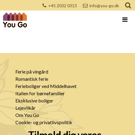
+45 2032 0313
info@you-go.dk
Ferie på vingård
Romantisk ferie
Ferieboliger ved Middelhavet
Italien for børnefamilier
Eksklusive boliger
Lejevilkår
Om You Go
Cookie- og privatlivspolitik
Tilmeld dig vores