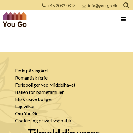
+45 2032 0313
info@you-go.dk
Ferie på vingård
Romantisk ferie
Ferieboliger ved Middelhavet
Italien for børnefamilier
Eksklusive boliger
Lejevilkår
Om You Go
Cookie- og privatlivspolitik
Tilmeld dig vores