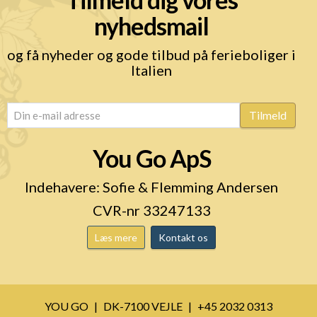
nyhedsmail
og få nyheder og gode tilbud på ferieboliger i
Italien
email
(Påkrævet)
Tilmeld
You Go ApS
Indehavere: Sofie & Flemming Andersen
CVR-nr 33247133
Læs mere
Kontakt os
YOU GO
DK-7100 VEJLE
+45 2032 0313