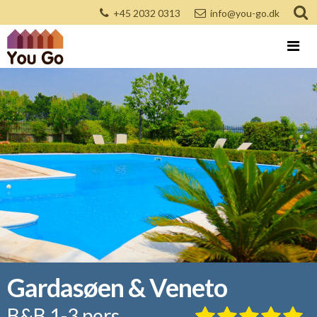
+45 2032 0313
info@you-go.dk
Gardasøen & Veneto
B&B 1-3 pers.