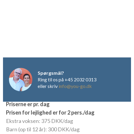
lokale produkter med krydderurter fra haven i Bedizzole.
Francesca behandler, med kærlig hånd, alle råvarer med en
kombination af sans for både tradition og stor kreativitet.
Her findes et hav af muligheder og faciliteter af forskellig
art. Her kan afholdes store møder/konferencer, arrangeres
bryllup eller anden slags fest og sidst men ikke mindst kan
man, i den gamle vinkælder, nyde områdets bedste vine og
smage forskellige gastronomiske specialiteter.
NYT fra 2019: Ladestation til el-biler: èn separat til Tesla
og én til øvrige el-biler.
Spørgsmål?
Ring til os på +45 2032 0313
eller skriv
info@you-go.dk
Priserne er pr. dag
Prisen for lejlighed er for 2 pers./dag
Ekstra voksen: 375 DKK/dag
Barn (op til 12 år): 300 DKK/dag