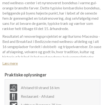
med wellness-center i et nyrenoveret bondehus i varme gul-
orange brændte farver. Dette typiske lombardiske bondehus,
beliggende på byens højeste punkt, har i løbet af de seneste
fem år gennemgået en totalrenovering, dog selvfølgelig med
sans for at bevare de gamle, typiske træk og værker som
rækker helt tilbage til det 15. århundrede.
Resultatet af renoveringsprojektet er agriturismo Macesina -
Bed and Breakfast i Bedizzole med wellness-afdeling og i alt
16 sengepladser fordelt i dobbelt- og trippelværelser. En oase
af afslapning, velvære og godt liv, hvor tradition, kultur og
historie går hånd i hånd med moderne bekvemmeligheder.
Læs mere
Her har man det perfekte udgangspunkt til at genvinde tid og
balance. Opsøg kulturelle destinationer i nærheden af
Praktiske oplysninger
Bedizzole, lav en mad- og vintur, slap af ved poolområdet på
agriturismo Macesina med udsigt til den grønne, velplejede
have med springvand og udendørsbruser, eller bliv forkælet
Afstand til strand 16 km
med et af agriturismoen brede spektre af wellness-tilbud.
Wellness-afdelingen tilbyder tyrkisk bad med aroma- og
Restaurant - Afstand
farveterapi, massage efter aftale samt zoneterapi og Shiatsu.
Lufthavn Bergamo 75 km