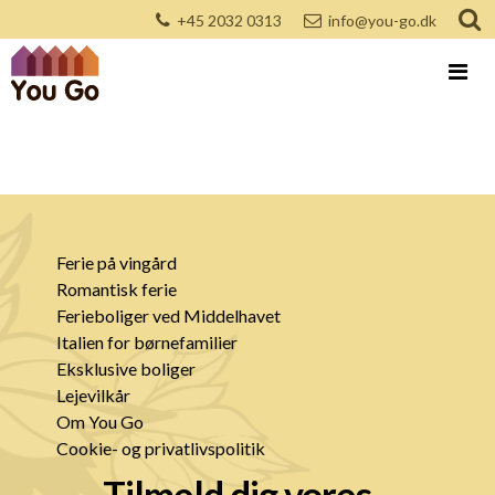
+45 2032 0313
info@you-go.dk
Ferie på vingård
Romantisk ferie
Ferieboliger ved Middelhavet
Italien for børnefamilier
Eksklusive boliger
Lejevilkår
Om You Go
Cookie- og privatlivspolitik
Tilmeld dig vores