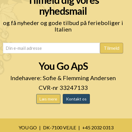
nyhedsmail
og få nyheder og gode tilbud på ferieboliger i
Italien
email
(Påkrævet)
Tilmeld
You Go ApS
Indehavere: Sofie & Flemming Andersen
CVR-nr 33247133
Læs mere
Kontakt os
YOU GO
DK-7100 VEJLE
+45 2032 0313