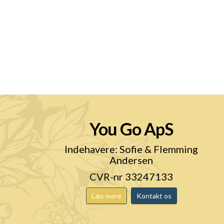
You Go ApS
n
Indehavere: Sofie & Flemming
Andersen
CVR-nr 33247133
Læs mere
Kontakt os