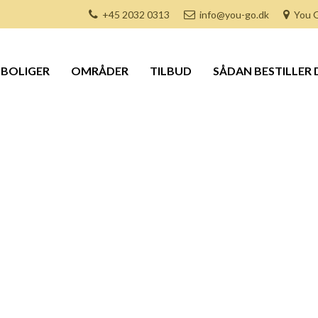
+45 2032 0313
info@you-go.dk
You G
BOLIGER
OMRÅDER
TILBUD
SÅDAN BESTILLER 