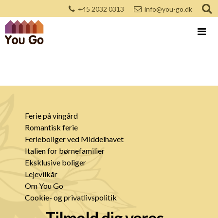
+45 2032 0313
info@you-go.dk
Ferie på vingård
Romantisk ferie
Ferieboliger ved Middelhavet
Italien for børnefamilier
Eksklusive boliger
Lejevilkår
Om You Go
Cookie- og privatlivspolitik
Tilmeld dig vores