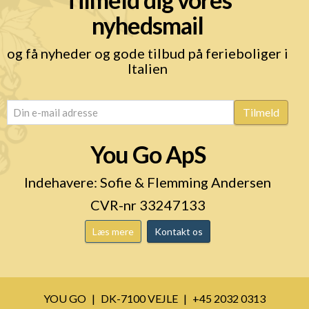
nyhedsmail
og få nyheder og gode tilbud på ferieboliger i
Italien
email
(Påkrævet)
Tilmeld
You Go ApS
Indehavere: Sofie & Flemming Andersen
CVR-nr 33247133
Læs mere
Kontakt os
YOU GO
DK-7100 VEJLE
+45 2032 0313