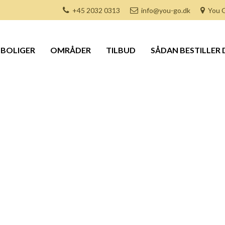
+45 2032 0313
info@you-go.dk
You G
BOLIGER
OMRÅDER
TILBUD
SÅDAN BESTILLER 