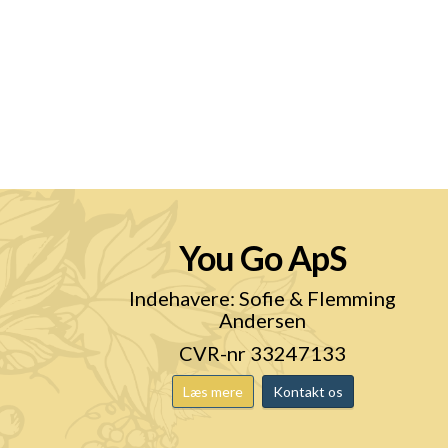
You Go ApS
n
Indehavere: Sofie & Flemming
Andersen
CVR-nr 33247133
Læs mere
Kontakt os