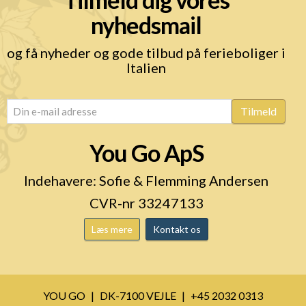
nyhedsmail
og få nyheder og gode tilbud på ferieboliger i
Italien
email
(Påkrævet)
Tilmeld
You Go ApS
Indehavere: Sofie & Flemming Andersen
CVR-nr 33247133
Læs mere
Kontakt os
YOU GO
DK-7100 VEJLE
+45 2032 0313