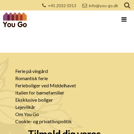
+45 2032 0313
info@you-go.dk
Ferie på vingård
Romantisk ferie
Ferieboliger ved Middelhavet
Italien for børnefamilier
Eksklusive boliger
Lejevilkår
Om You Go
Cookie- og privatlivspolitik
Tilmeld dig vores