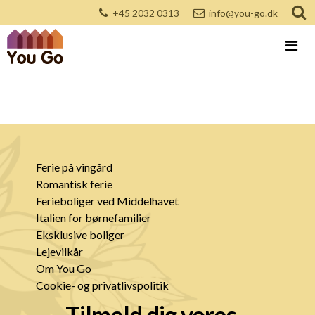
+45 2032 0313
info@you-go.dk
Ferie på vingård
Romantisk ferie
Ferieboliger ved Middelhavet
Italien for børnefamilier
Eksklusive boliger
Lejevilkår
Om You Go
Cookie- og privatlivspolitik
Tilmeld dig vores