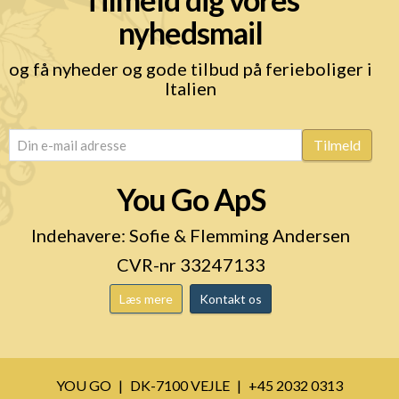
nyhedsmail
og få nyheder og gode tilbud på ferieboliger i
Italien
email
(Påkrævet)
Tilmeld
You Go ApS
Indehavere: Sofie & Flemming Andersen
CVR-nr 33247133
Læs mere
Kontakt os
YOU GO
DK-7100 VEJLE
+45 2032 0313