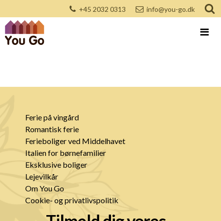
+45 2032 0313
info@you-go.dk
Ferie på vingård
Romantisk ferie
Ferieboliger ved Middelhavet
Italien for børnefamilier
Eksklusive boliger
Lejevilkår
Om You Go
Cookie- og privatlivspolitik
Tilmeld dig vores