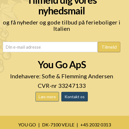
nyhedsmail
og få nyheder og gode tilbud på ferieboliger i
Italien
email
(Påkrævet)
Tilmeld
You Go ApS
Indehavere: Sofie & Flemming Andersen
CVR-nr 33247133
Læs mere
Kontakt os
YOU GO
DK-7100 VEJLE
+45 2032 0313