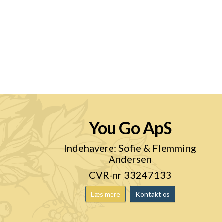
You Go ApS
n
Indehavere: Sofie & Flemming
Andersen
CVR-nr 33247133
Læs mere
Kontakt os