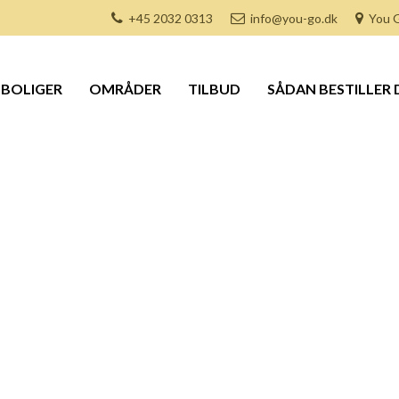
+45 2032 0313
info@you-go.dk
You G
BOLIGER
OMRÅDER
TILBUD
SÅDAN BESTILLER 