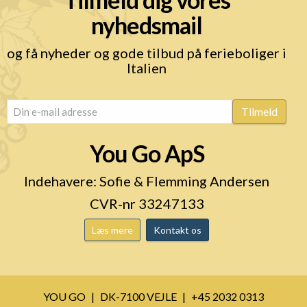
nyhedsmail
og få nyheder og gode tilbud på ferieboliger i
Italien
email
(Påkrævet)
Tilmeld
You Go ApS
Indehavere: Sofie & Flemming Andersen
CVR-nr 33247133
Læs mere
Kontakt os
YOU GO
DK-7100 VEJLE
+45 2032 0313