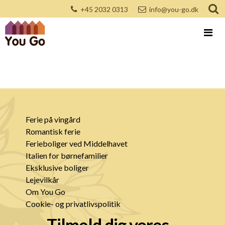
+45 2032 0313
info@you-go.dk
Ferie på vingård
Romantisk ferie
Ferieboliger ved Middelhavet
Italien for børnefamilier
Eksklusive boliger
Lejevilkår
Om You Go
Cookie- og privatlivspolitik
Tilmeld dig vores