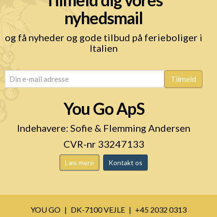
nyhedsmail
og få nyheder og gode tilbud på ferieboliger i
Italien
email
(Påkrævet)
Tilmeld
You Go ApS
Indehavere: Sofie & Flemming Andersen
CVR-nr 33247133
Læs mere
Kontakt os
YOU GO
DK-7100 VEJLE
+45 2032 0313