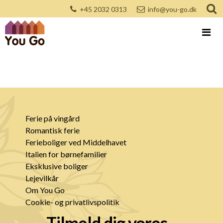
+45 2032 0313
info@you-go.dk
Ferie på vingård
Romantisk ferie
Ferieboliger ved Middelhavet
Italien for børnefamilier
Eksklusive boliger
Lejevilkår
Om You Go
Cookie- og privatlivspolitik
Tilmeld dig vores