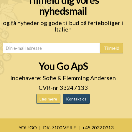
nyhedsmail
og få nyheder og gode tilbud på ferieboliger i
Italien
email
(Påkrævet)
Tilmeld
You Go ApS
Indehavere: Sofie & Flemming Andersen
CVR-nr 33247133
Læs mere
Kontakt os
YOU GO
DK-7100 VEJLE
+45 2032 0313