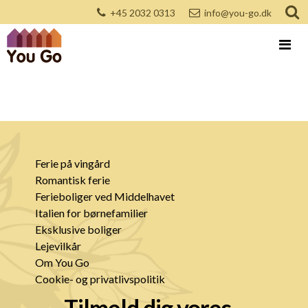
+45 2032 0313
info@you-go.dk
Ferie på vingård
Romantisk ferie
Ferieboliger ved Middelhavet
Italien for børnefamilier
Eksklusive boliger
Lejevilkår
Om You Go
Cookie- og privatlivspolitik
Tilmeld dig vores